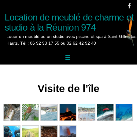
Passer
au
Location de meublé de charme et
contenu
studio à la Réunion 974
Louer un meublé ou un studio avec piscine et spa à Saint-Gilles les
Hauts. Tél : 06 92 93 17 55 ou 02 62 42 92 40
Visite de l’île