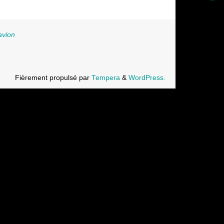
avion
Fièrement propulsé par
Tempera
&
WordPress.