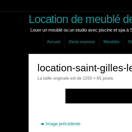
Passer
au
Location de meublé de
contenu
Louer un meublé ou un studio avec piscine et spa à Sa
Passer
Accueil
Devis express
Meublés
St
au
contenu
location-saint-gilles-
La taille originale est de
1150 × 65
pixels
Image précédente