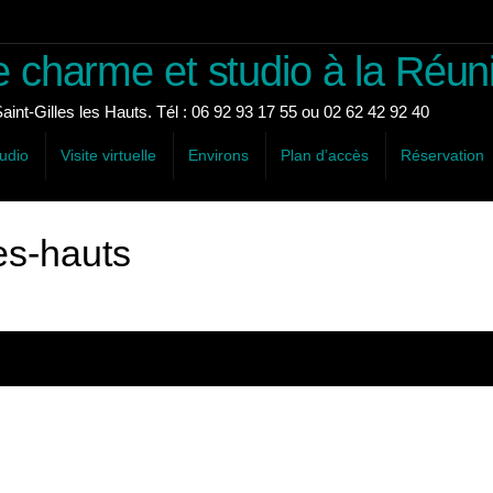
 charme et studio à la Réun
int-Gilles les Hauts. Tél : 06 92 93 17 55 ou 02 62 42 92 40
udio
Visite virtuelle
Environs
Plan d’accès
Réservation
les-hauts